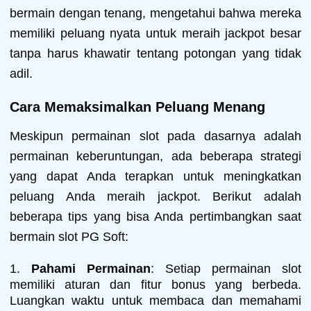
bermain dengan tenang, mengetahui bahwa mereka
memiliki peluang nyata untuk meraih jackpot besar
tanpa harus khawatir tentang potongan yang tidak
adil.
Cara Memaksimalkan Peluang Menang
Meskipun permainan slot pada dasarnya adalah
permainan keberuntungan, ada beberapa strategi
yang dapat Anda terapkan untuk meningkatkan
peluang Anda meraih jackpot. Berikut adalah
beberapa tips yang bisa Anda pertimbangkan saat
bermain slot PG Soft:
Pahami Permainan
: Setiap permainan slot
memiliki aturan dan fitur bonus yang berbeda.
Luangkan waktu untuk membaca dan memahami