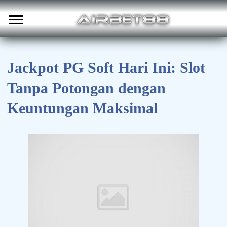
Jackpot PG Soft Hari Ini: Slot
Tanpa Potongan dengan
Keuntungan Maksimal