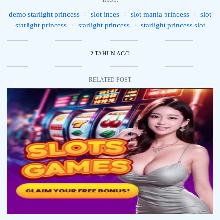
demo starlight princess
slot inces
slot mania princess
slot
starlight princess
starlight princess
starlight princess slot
2 TAHUN AGO
RELATED POST