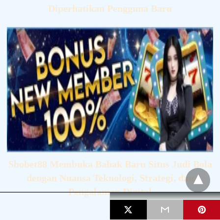
Diperhatikan Pengguna Baru
Sbobet88 Membuka Babak Baru Situs Judi Bola
dengan Nuansa Teknologi, Strategi, dan
Pengalaman Digital
HUBUNGI KAMI