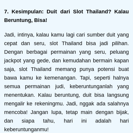
7. Kesimpulan: Duit dari Slot Thailand? Kalau
Beruntung, Bisa!
Jadi, intinya, kalau kamu lagi cari sumber duit yang
cepat dan seru, slot Thailand bisa jadi pilihan.
Dengan berbagai permainan yang seru, peluang
jackpot yang gede, dan kemudahan bermain kapan
saja, slot Thailand memang punya potensi buat
bawa kamu ke kemenangan. Tapi, seperti halnya
semua permainan judi, keberuntunganlah yang
menentukan. Kalau beruntung, duit bisa langsung
mengalir ke rekeningmu. Jadi, nggak ada salahnya
mencoba! Jangan lupa, tetap main dengan bijak,
dan siapa tahu, hari ini adalah hari
keberuntunganmu!