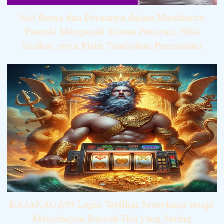
Slot Demo dan Perannya dalam Membantu
Pemula Mengenali Sistem Putaran, Nilai
Simbol, serta Fitur Tambahan Permainan
RAJANAGA99 Login Terlihat Sederhana tetapi
Menyimpan Banyak Hal yang Sering