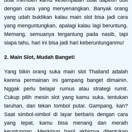
bisa memberi kamu kesempatan buat dapetin duit
dengan cara yang menyenangkan. Banyak orang
yang udah buktikan kalau main slot bisa jadi cara
yang menguntungkan, apalagi kalau lagi beruntung.
Memang, semuanya tergantung pada nasib, tapi
siapa tahu, hari ini bisa jadi hari keberuntunganmu!
2. Main Slot, Mudah Banget!
Yang bikin orang suka main slot Thailand adalah
karena permainan ini gampang banget dimainin.
Nggak perlu belajar rumus atau strategi rumit.
Cukup pilih mesin slot yang kamu suka, tentukan
taruhan, dan tekan tombol putar. Gampang, kan?
Saat simbol-simbol di layar berbaris dengan cara
yang tepat, kamu bisa menang dan meraih
keuntungan. Meskipun hasil akhirnya ditentukan