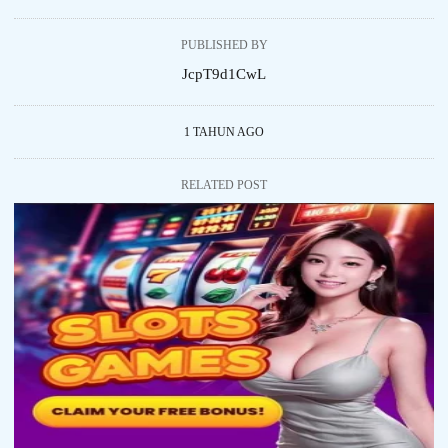
PUBLISHED BY
JcpT9d1CwL
1 TAHUN AGO
RELATED POST