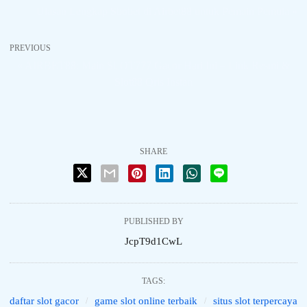
Ulasan Lengkap Sbobet di Airbet88 untuk Pemain Pemula »
PREVIOUS
« AIRBET88: Main SLOT777 Gacor Hari Ini – Link Resmi &
Slot88 Qris Instan
SHARE
PUBLISHED BY
JcpT9d1CwL
TAGS:
daftar slot gacor
game slot online terbaik
situs slot terpercaya