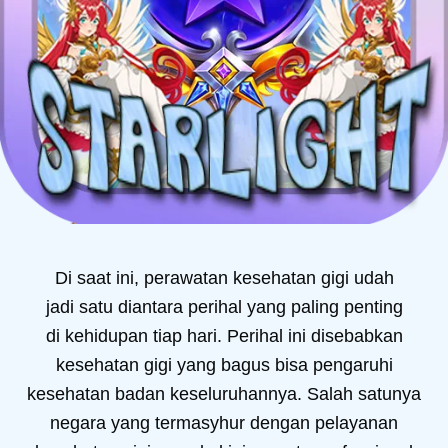
Di saat ini, perawatan kesehatan gigi udah
jadi satu diantara perihal yang paling penting
di kehidupan tiap hari. Perihal ini disebabkan
kesehatan gigi yang bagus bisa pengaruhi
kesehatan badan keseluruhannya. Salah satunya
negara yang termasyhur dengan pelayanan