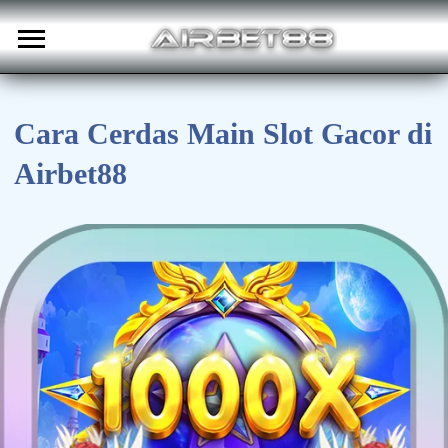
Cara Cerdas Main Slot Gacor di
Airbet88