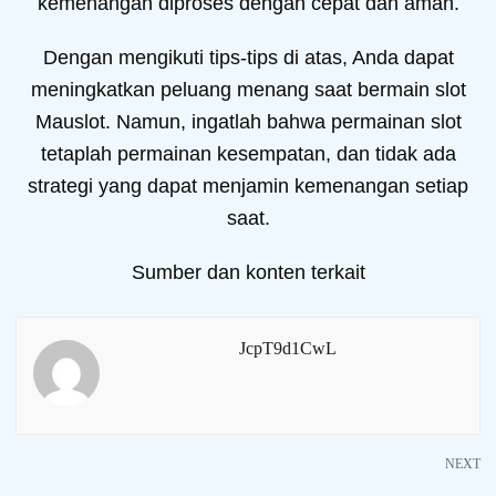
kemenangan diproses dengan cepat dan aman.
Dengan mengikuti tips-tips di atas, Anda dapat
meningkatkan peluang menang saat bermain slot
Mauslot. Namun, ingatlah bahwa permainan slot
tetaplah permainan kesempatan, dan tidak ada
strategi yang dapat menjamin kemenangan setiap
saat.
Sumber dan konten terkait
JcpT9d1CwL
NEXT
Link Slot Gacor Online Resmi Mudah Diakses Tanpa VPN! »