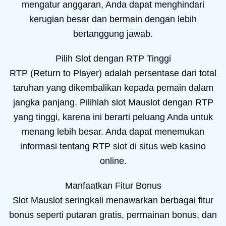
mengatur anggaran, Anda dapat menghindari
kerugian besar dan bermain dengan lebih
bertanggung jawab.
Pilih Slot dengan RTP Tinggi
RTP (Return to Player) adalah persentase dari total
taruhan yang dikembalikan kepada pemain dalam
jangka panjang. Pilihlah slot Mauslot dengan RTP
yang tinggi, karena ini berarti peluang Anda untuk
menang lebih besar. Anda dapat menemukan
informasi tentang RTP slot di situs web kasino
online.
Manfaatkan Fitur Bonus
Slot Mauslot seringkali menawarkan berbagai fitur
bonus seperti putaran gratis, permainan bonus, dan