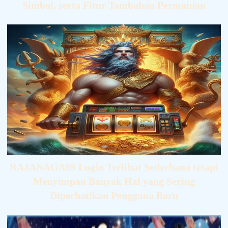
Simbol, serta Fitur Tambahan Permainan
RAJANAGA99 Login Terlihat Sederhana tetapi
Menyimpan Banyak Hal yang Sering
Diperhatikan Pengguna Baru