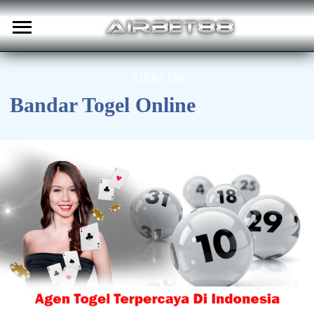
AIRBET88
Bandar Togel Online