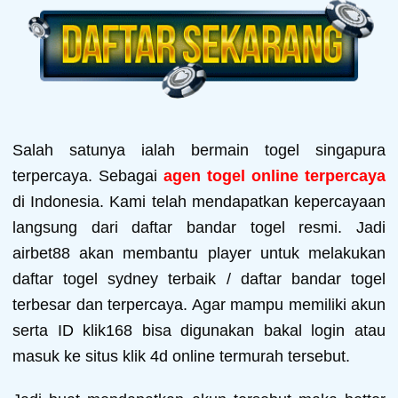
Salah satunya ialah bermain togel singapura
terpercaya. Sebagai
agen togel online terpercaya
di Indonesia. Kami telah mendapatkan kepercayaan
langsung dari daftar bandar togel resmi. Jadi
airbet88 akan membantu player untuk melakukan
daftar togel sydney terbaik / daftar bandar togel
terbesar dan terpercaya. Agar mampu memiliki akun
serta ID klik168 bisa digunakan bakal login atau
masuk ke situs klik 4d online termurah tersebut.