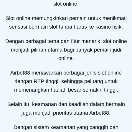
slot online.
Slot online memungkinkan pemain untuk menikmati
sensasi bermain slot tanpa harus ke kasino fisik.
Dengan berbagai tema dan fitur menarik, slot online
menjadi pilihan utama bagi banyak pemain judi
online.
Airbet88 menawarkan berbagai jenis slot online
dengan RTP tinggi, sehingga peluang untuk
memenangkan hadiah besar semakin tinggi.
Selain itu, keamanan dan keadilan dalam bermain
juga menjadi prioritas utama Airbet88.
Dengan sistem keamanan yang canggih dan